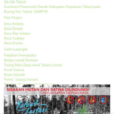
Ole-Ole Talaud
Komitmen Pemerintah Daerah Kabupaten Kepulauan Talaud pada
Burung Nuri Talaud, SAMPIRI
Pilot Project
Desa Ambela
Desa Bengel
Desa Rae Selatan
Desa Tuabatu
Desa Ensem
Cerita Lapangan
Pelatihan Permakultur
Belajar sambil Bermain
Torang Baku Dapa untuk Talaud Lestari
Kisah Sukses
Mural Sekolah
Pohon, Sarang Sampiri
Pelatihan Penguatan Kelembagaan
Menjaga Pesona Alam Bumi Porodisa
Penggaraman, Basmi Sexava
PELATIHAN PEMETAAN POTENSI DESA
Kontak Kami
Galeri Foto